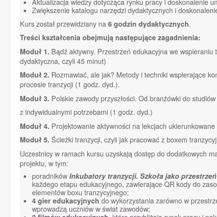
Aktualizacja wiedzy dotycząca rynku pracy i doskonalenie 
Zwiększenie katalogu narzędzi dydaktycznych i doskonalenie
Kurs został przewidziany na
6 godzin dydaktycznych
.
Treści kształcenia obejmują następujące zagadnienia:
Moduł 1.
Bądź aktywny. Przestrzeń edukacyjna we wspieraniu tr
dydaktyczna, czyli 45 minut)
Moduł 2.
Rozmawiać, ale jak? Metody i techniki wspierające k
procesie tranzycji (1 godz. dyd.).
Moduł 3.
Polskie zawody przyszłości. Od branżówki do studió
z indywidualnymi potrzebami (1 godz. dyd.)
Moduł 4.
Projektowanie aktywności na lekcjach ukierunkowane 
Moduł 5.
Ścieżki tranzycji, czyli jak pracować z boxem tranzycyj
Uczestnicy w ramach kursu uzyskają dostęp do dodatkowych ma
projektu, w tym:
poradników
Inkubatory tranzycji. Szkoła jako przestr
każdego etapu edukacyjnego, zawierające QR kody do zaso
elementów boxu tranzycyjnego;
4 gier edukacyjnych
do wykorzystania zarówno w przestrzen
wprowadzą uczniów w świat zawodów;