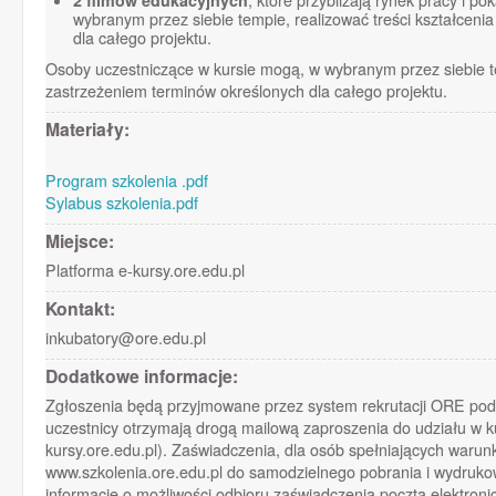
2 filmów edukacyjnych
, które przybliżają rynek pracy i 
wybranym przez siebie tempie, realizować treści kształceni
dla całego projektu.
Osoby uczestniczące w kursie mogą, w wybranym przez siebie tem
zastrzeżeniem terminów określonych dla całego projektu.
Materiały:
Program szkolenia .pdf
Sylabus szkolenia.pdf
Miejsce:
Platforma e-kursy.ore.edu.pl
Kontakt:
inkubatory@ore.edu.pl
Dodatkowe informacje:
Zgłoszenia będą przyjmowane przez system rekrutacji ORE po
uczestnicy otrzymają drogą mailową zaproszenia do udziału w k
kursy.ore.edu.pl). Zaświadczenia, dla osób spełniających warunk
www.szkolenia.ore.edu.pl do samodzielnego pobrania i wydruko
informację o możliwości odbioru zaświadczenia pocztą elektroni