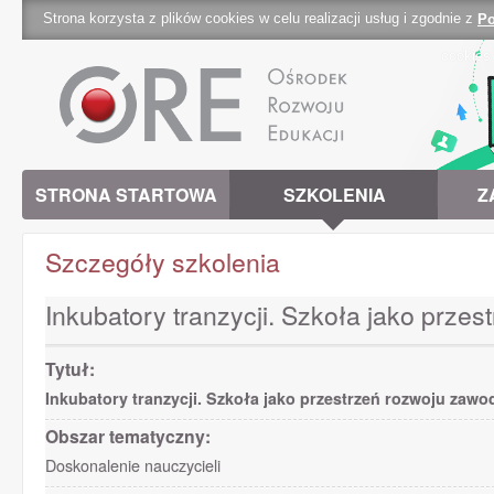
Strona korzysta z plików cookies w celu realizacji usług i zgodnie z
Po
cookies 
STRONA STARTOWA
SZKOLENIA
Z
Szczegóły szkolenia
Inkubatory tranzycji. Szkoła jako prz
Tytuł:
Inkubatory tranzycji. Szkoła jako przestrzeń rozwoju za
Obszar tematyczny:
Doskonalenie nauczycieli