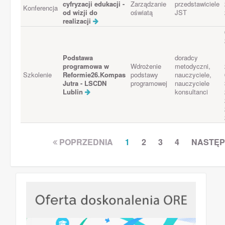
cyfryzacji edukacji -
Zarządzanie
przedstawiciele
Konferencja
od wizji do
oświatą
JST
realizacji
Podstawa
doradcy
programowa w
Wdrożenie
metodyczni,
Szkolenie
Reformie26.Kompas
podstawy
nauczyciele,
Jutra - LSCDN
programowej
nauczyciele
Lublin
konsultanci
POPRZEDNIA
1
2
3
4
NASTĘ