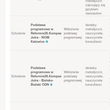
metodyczni
zajmujący się
językiem
niemieckim
Podstawa
doradcy
programowa w
Wdrożenie
metodyczni,
Szkolenie
Reformie26.Kompas
podstawy
nauczyciele,
Jutra - WOM
programowej
nauczyciele
Katowice
konsultanci
Podstawa
doradcy
programowa w
Wdrożenie
metodyczni,
Szkolenie
Reformie26.Kompas
podstawy
nauczyciele,
Jutra - Bielsko-
programowej
nauczyciele
Bialski ODN
konsultanci