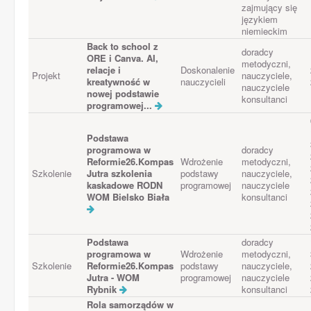
zajmujący się
językiem
niemieckim
Back to school z
doradcy
ORE i Canva. AI,
metodyczni,
relacje i
Doskonalenie
Projekt
nauczyciele,
kreatywność w
nauczycieli
nauczyciele
nowej podstawie
konsultanci
programowej...
Podstawa
programowa w
doradcy
Reformie26.Kompas
Wdrożenie
metodyczni,
Szkolenie
Jutra szkolenia
podstawy
nauczyciele,
kaskadowe RODN
programowej
nauczyciele
WOM Bielsko Biała
konsultanci
Podstawa
doradcy
programowa w
Wdrożenie
metodyczni,
Szkolenie
Reformie26.Kompas
podstawy
nauczyciele,
Jutra - WOM
programowej
nauczyciele
Rybnik
konsultanci
Rola samorządów w