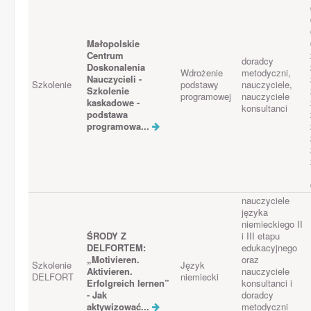
Małopolskie
Centrum
doradcy
Doskonalenia
Wdrożenie
metodyczni,
Nauczycieli -
Szkolenie
podstawy
nauczyciele,
Szkolenie
programowej
nauczyciele
kaskadowe -
konsultanci
podstawa
programowa...
nauczyciele
języka
niemieckiego II
ŚRODY Z
i III etapu
DELFORTEM:
edukacyjnego
„Motivieren.
oraz
Szkolenie
Język
Aktivieren.
nauczyciele
DELFORT
niemiecki
Erfolgreich lernen”
konsultanci i
- Jak
doradcy
aktywizować...
metodyczni