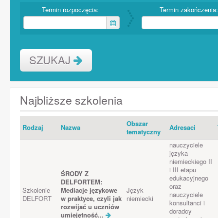
Termin rozpoczęcia:
Termin zakończenia:
SZUKAJ
Najbliższe szkolenia
Obszar
Rodzaj
Nazwa
Adresaci
tematyczny
nauczyciele
języka
niemieckiego II
i III etapu
ŚRODY Z
edukacyjnego
DELFORTEM:
oraz
Szkolenie
Mediacje językowe
Język
nauczyciele
DELFORT
w praktyce, czyli jak
niemiecki
konsultanci i
rozwijać u uczniów
doradcy
umiejętność...