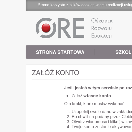
Strona korzysta z plików cookies w celu realizacji usłu
STRONA STARTOWA
SZKOL
ZAŁÓŻ KONTO
Jeśli jesteś w tym serwisie po ra
Załóż
własne konto
Oto kroki, które musisz wykonać:
Uzupełnij swoje dane w zakład
Po chwili na podany przez Ciebi
Otwórz wiadomość i kliknij w zaw
Twoje konto zostanie aktywowan