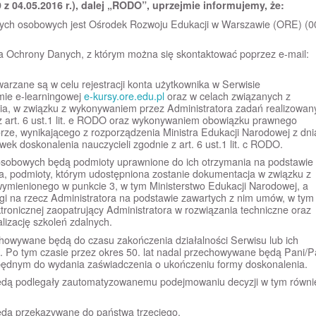
9 z 04.05.2016 r.), dalej „RODO”, uprzejmie informujemy, że:
ych osobowych jest Ośrodek Rozwoju Edukacji w Warszawie (ORE) (0
ra Ochrony Danych, z którym można się skontaktować poprzez e-mail:
rzane są w celu rejestracji konta użytkownika w Serwisie
rmie e-learningowej
e-kursy.ore.edu.pl
oraz w celach związanych z
ia, w związku z wykonywaniem przez Administratora zadań realizowan
 z art. 6 ust.1 lit. e RODO oraz wykonywaniem obowiązku prawnego
rze, wynikającego z rozporządzenia Ministra Edukacji Narodowej z dni
ek doskonalenia nauczycieli zgodnie z art. 6 ust.1 lit. c RODO.
sobowych będą podmioty uprawnione do ich otrzymania na podstawie
, podmioty, którym udostępniona zostanie dokumentacja w związku z
 wymienionego w punkcie 3, w tym Ministerstwo Edukacji Narodowej, a
gi na rzecz Administratora na podstawie zawartych z nim umów, w tym
tronicznej zaopatrujący Administratora w rozwiązania techniczne oraz
lizację szkoleń zdalnych.
owywane będą do czasu zakończenia działalności Serwisu lub ich
. Po tym czasie przez okres 50. lat nadal przechowywane będą Pani/
będnym do wydania zaświadczenia o ukończeniu formy doskonalenia.
ędą podlegały zautomatyzowanemu podejmowaniu decyzji w tym równi
dą przekazywane do państwa trzeciego.