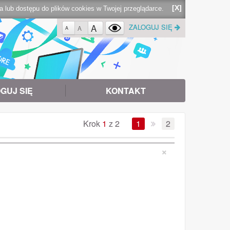
[X]
lub dostępu do plików cookies w Twojej przeglądarce.
A
ZALOGUJ SIĘ
A
A
GUJ SIĘ
KONTAKT
Krok
1
z 2
1
2
×