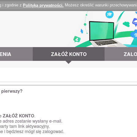
g i zgodnie z
Możesz określić warunki przechowywania 
Polityką prywatności.
ENIA
ZAŁÓŻ KONTO
ZALO
z pierwszy?
ce
ZAŁÓŻ KONTO
.
e adres zostanie wysłany e-mail.
arty tam link aktywacyjny.
e i będziesz mógł się zalogować.