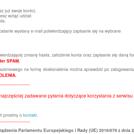
sz już swoje konto).
esz wziąć udział.
la.
ostanie wysłany e-mail potwierdzający zapisanie się na wybrane
erdzającej zmianę hasła, założenie konta oraz zapisanie się daną f
der SPAM.
oszeniowego na formę doskonalenia można sprawdzić po zalogowani
OLENIA.
--------------------
 najczęściej zadawane pytania dotyczące korzystania z serwisu
ań prosimy o
kontakt
.
--------------------
orządzenia Parlamentu Europejskiego i Rady (UE) 2016/679 z dnia 