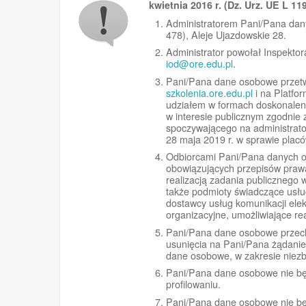
kwietnia 2016 r. (Dz. Urz. UE L 11
Administratorem Pani/Pana dan
478), Aleje Ujazdowskie 28.
Administrator powołał Inspekto
iod@ore.edu.pl
.
Pani/Pana dane osobowe przetwa
szkolenia.ore.edu.pl
i na Platfo
udziałem w formach doskonalen
w interesie publicznym zgodnie
spoczywającego na administrato
28 maja 2019 r. w sprawie placów
Odbiorcami Pani/Pana danych o
obowiązujących przepisów prawa
realizacją zadania publicznego
także podmioty świadczące usłu
dostawcy usług komunikacji elek
organizacyjne, umożliwiające rea
Pani/Pana dane osobowe przech
usunięcia na Pani/Pana żądanie
dane osobowe, w zakresie niez
Pani/Pana dane osobowe nie b
profilowaniu.
Pani/Pana dane osobowe nie bę