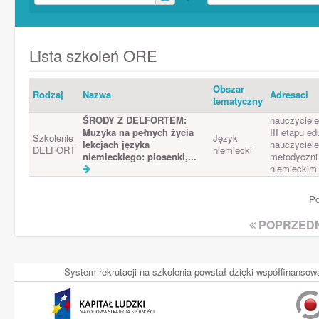
Lista szkoleń ORE
Obszar
Rodzaj
Nazwa
Adresaci
tematyczny
ŚRODY Z DELFORTEM:
nauczyciele
Muzyka na pełnych życia
III etapu e
Szkolenie
Język
lekcjach języka
nauczyciele
DELFORT
niemiecki
niemieckiego: piosenki,...
metodyczni 
niemieckim
Po
POPRZEDN
System rekrutacji na szkolenia powstał dzięki współfinans