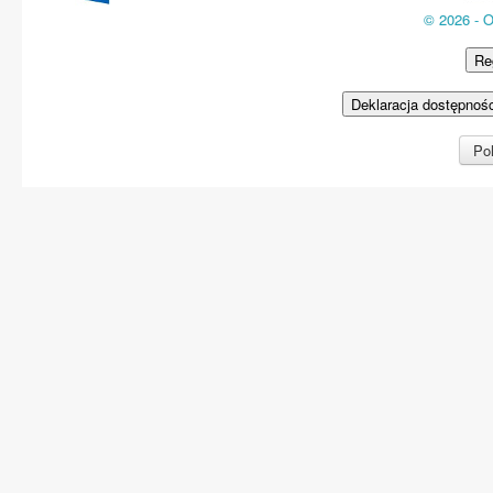
© 2026 - 
Re
Deklaracja dostępnoś
Pol