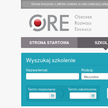
Strona korzysta z plików cookies w celu realizacji usłu
STRONA STARTOWA
SZKOL
Wyszukaj szkolenie
Nazwa/temat:
Rodzaj:
Termin rozpoczęcia:
Termin zakończenia: