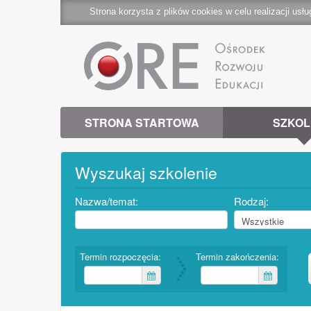
Strona korzysta z plików cookies w celu realizacji usłu
STRONA STARTOWA
SZKOL
Wyszukaj szkolenie
Nazwa/temat:
Rodzaj:
Termin rozpoczęcia:
Termin zakończenia: