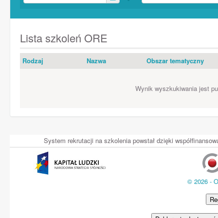
Lista szkoleń ORE
Rodzaj
Nazwa
Obszar tematyczny
Wynik wyszkukiwania jest pus
System rekrutacji na szkolenia powstał dzięki współfinans
© 2026 - 
Re