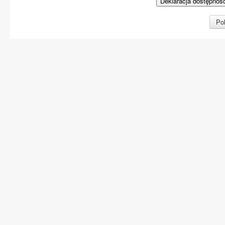
Deklaracja dostępnoś
Pol