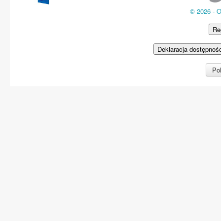
© 2026 - 
Re
Deklaracja dostępnoś
Pol