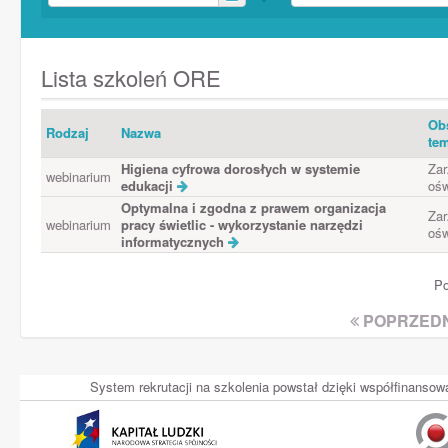
Lista szkoleń ORE
Ob
Rodzaj
Nazwa
te
Higiena cyfrowa dorosłych w systemie
Zar
webinarium
edukacji
ośw
Optymalna i zgodna z prawem organizacja
Zar
webinarium
pracy świetlic - wykorzystanie narzędzi
ośw
informatycznych
Po
POPRZEDN
System rekrutacji na szkolenia powstał dzięki współfinans