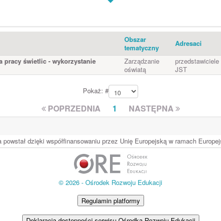
Obszar
Adresaci
tematyczny
pracy świetlic - wykorzystanie
Zarządzanie
przedstawiciele
oświatą
JST
Pokaż: #
POPRZEDNIA
1
NASTĘPNA
ia powstał dzięki współfinansowaniu przez Unię Europejską w ramach Europ
© 2026 - Ośrodek Rozwoju Edukacji
Regulamin platformy
Deklaracja dostępności serwisu Ośrodka Rozwoju Edukacji