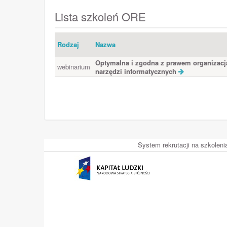
Lista szkoleń ORE
Rodzaj
Nazwa
Optymalna i zgodna z prawem organizacja 
webinarium
narzędzi informatycznych
System rekrutacji na szkolen