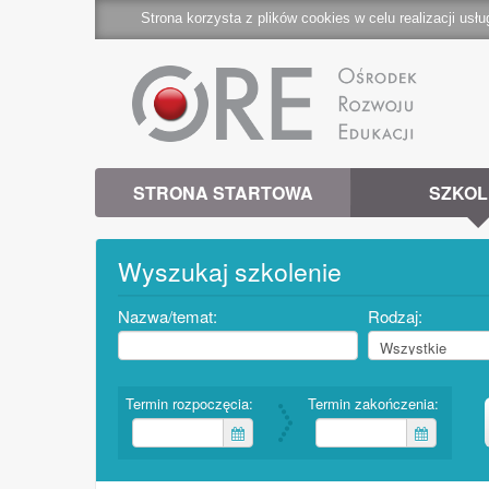
Strona korzysta z plików cookies w celu realizacji usłu
STRONA STARTOWA
SZKOL
Wyszukaj szkolenie
Nazwa/temat:
Rodzaj:
Termin rozpoczęcia:
Termin zakończenia: