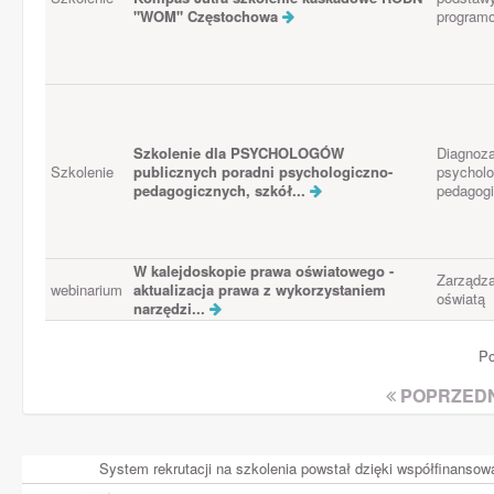
"WOM" Częstochowa
program
Szkolenie dla PSYCHOLOGÓW
Diagnoz
Szkolenie
publicznych poradni psychologiczno-
psycholo
pedagogicznych, szkół...
pedagog
W kalejdoskopie prawa oświatowego -
Zarządza
webinarium
aktualizacja prawa z wykorzystaniem
oświatą
narzędzi...
Po
POPRZEDN
System rekrutacji na szkolenia powstał dzięki współfinans