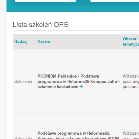
Lista szkoleń ORE
Obszar
Rodzaj
Nazwa
tematyc
PODNiDM Pabianice - Podstawa
Wdrożen
Szkolenie
programowa w Reformie26 Kompas Jutra -
podstaw
szkolenie kaskadowe
program
Podstawa programowa w Reformie26.
Wdrożen
Szkolenie
Kompas Jutra szkolenie kaskadowe RODN
podstaw