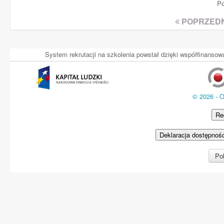
Po
POPRZEDN
System rekrutacji na szkolenia powstał dzięki współfinans
© 2026 - 
Re
Deklaracja dostępnoś
Pol