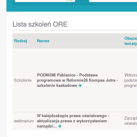
Lista szkoleń ORE
Obsza
Rodzaj
Nazwa
temat
PODNiDM Pabianice - Podstawa
Wdroże
Szkolenie
programowa w Reformie26 Kompas Jutra -
podst
szkolenie kaskadowe
progra
W kalejdoskopie prawa oświatowego -
Zarząd
webinarium
aktualizacja prawa z wykorzystaniem
oświat
narzędzi...