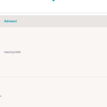
Adresaci
nauczyciele
o-