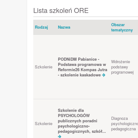
Lista szkoleń ORE
Obszar
Rodzaj
Nazwa
tematyczny
PODNiDM Pabianice -
Wdrożenie
Podstawa programowa w
Szkolenie
podstawy
Reformie26 Kompas Jutra
programowej
- szkolenie kaskadowe
Szkolenie dla
PSYCHOLOGÓW
Diagnoza
publicznych poradni
Szkolenie
psychologiczn
psychologiczno-
pedagogiczna
pedagogicznych, szkół...