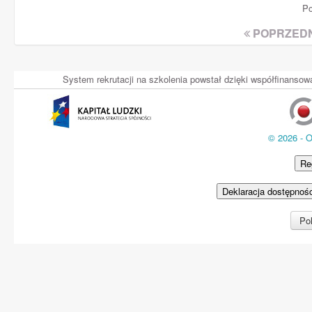
Po
POPRZEDN
System rekrutacji na szkolenia powstał dzięki współfinans
© 2026 - 
Re
Deklaracja dostępnoś
Pol