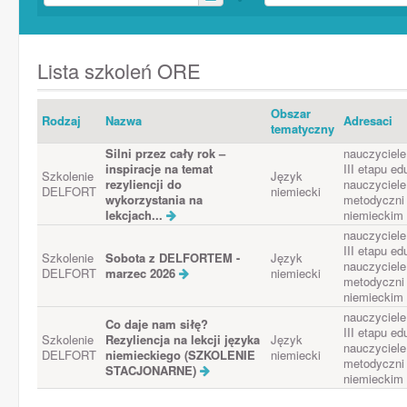
Lista szkoleń ORE
Obszar
Rodzaj
Nazwa
Adresaci
tematyczny
Silni przez cały rok –
nauczyciele 
inspiracje na temat
III etapu e
Szkolenie
Język
rezyliencji do
nauczyciele
DELFORT
niemiecki
wykorzystania na
metodyczni 
lekcjach...
niemieckim
nauczyciele 
III etapu e
Szkolenie
Sobota z DELFORTEM -
Język
nauczyciele
DELFORT
marzec 2026
niemiecki
metodyczni 
niemieckim
nauczyciele 
Co daje nam siłę?
III etapu e
Szkolenie
Rezyliencja na lekcji języka
Język
nauczyciele
DELFORT
niemieckiego (SZKOLENIE
niemiecki
metodyczni 
STACJONARNE)
niemieckim