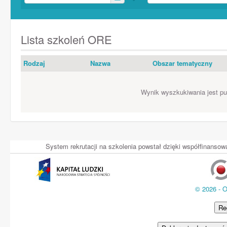
Lista szkoleń ORE
Rodzaj
Nazwa
Obszar tematyczny
Wynik wyszkukiwania jest pus
System rekrutacji na szkolenia powstał dzięki współfinans
© 2026 - 
Re