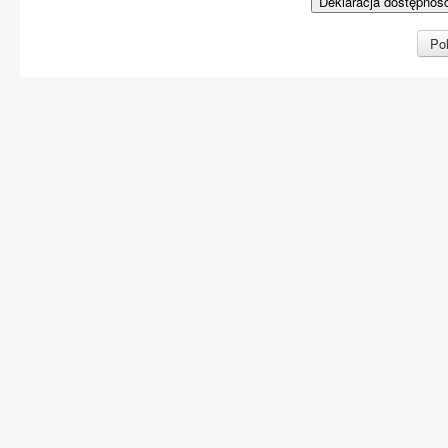
Deklaracja dostępnoś
Pol