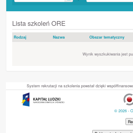
Lista szkoleń ORE
Rodzaj
Nazwa
Obszar tematyczny
Wynik wyszkukiwania jest pus
System rekrutacji na szkolenia powstał dzięki współfinans
© 2026 - 
Re