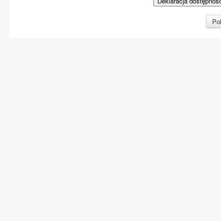
Deklaracja dostępnoś
Pol