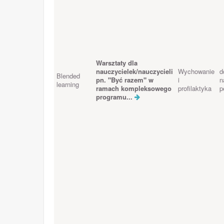
Warsztaty dla
nauczycielek/nauczycieli
Wychowanie
d
Blended
pn. "Być razem" w
i
n
learning
ramach kompleksowego
profilaktyka
p
programu...