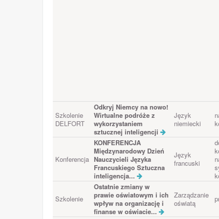
Odkryj Niemcy na nowo!
Szkolenie
Wirtualne podróże z
Język
n
DELFORT
wykorzystaniem
niemiecki
k
sztucznej inteligencji
KONFERENCJA
d
Międzynarodowy Dzień
k
Język
Konferencja
Nauczycieli Języka
n
francuski
Francuskiego Sztuczna
s
inteligencja...
k
Ostatnie zmiany w
prawie oświatowym i ich
Zarządzanie
Szkolenie
p
wpływ na organizację i
oświatą
finanse w oświacie...