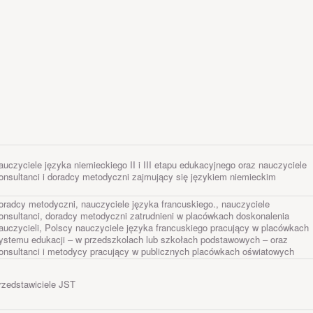
auczyciele języka niemieckiego II i III etapu edukacyjnego oraz nauczyciele
onsultanci i doradcy metodyczni zajmujący się językiem niemieckim
oradcy metodyczni, nauczyciele języka francuskiego., nauczyciele
onsultanci, doradcy metodyczni zatrudnieni w placówkach doskonalenia
auczycieli, Polscy nauczyciele języka francuskiego pracujący w placówkach
ystemu edukacji – w przedszkolach lub szkołach podstawowych – oraz
onsultanci i metodycy pracujący w publicznych placówkach oświatowych
rzedstawiciele JST