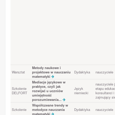
Metody naukowe i
Warsztat
projektowe w nauczaniu
Dydaktyka
nauczyciele
matematyki
Mediacje językowe w
nauczyciele j
praktyce, czyli jak
Szkolenie
Język
etapu edukac
rozwijać u uczniów
DELFORT
niemiecki
konsultanci 
umiejętność
zajmujący si
porozumiewania...
Współczesne trendy w
Szkolenie
metodyce nauczania
Dydaktyka
nauczyciele
matematyki