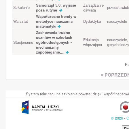
Samorząd 5.0: wyjście
Zarządzanie
Szkolenie
przedstawici
poza rutynę
oświatą
Współczesne trendy w
Warsztat
metodyce nauczania
Dydaktyka
nauczyciele
matematyki
Zachowania trudne
uczniów w szkołach
Edukacja
nauczyciele, 
Stacjonarne
ogólnodostępnych -
włączająca
(psycholodzy
mechanizmy,
zapobieganie,...
Po
POPRZEDN
System rekrutacji na szkolenia powstał dzięki współfinans
© 2026 - 
Re