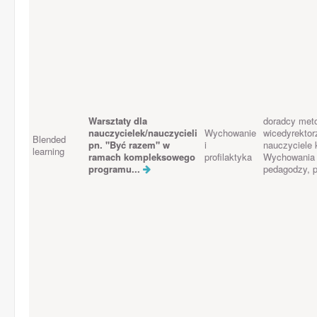
Warsztaty dla
doradcy meto
nauczycielek/nauczycieli
Wychowanie
wicedyrektor
Blended
pn. "Być razem" w
i
nauczyciele 
learning
ramach kompleksowego
profilaktyka
Wychowania 
programu...
pedagodzy, 