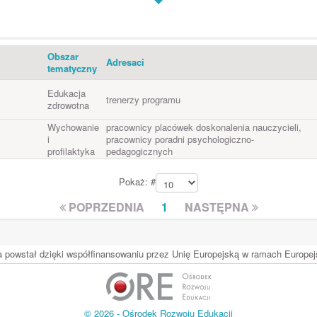
Obszar
Adresaci
tematyczny
Edukacja
trenerzy programu
zdrowotna
Wychowanie
pracownicy placówek doskonalenia nauczycieli,
i
pracownicy poradni psychologiczno-
profilaktyka
pedagogicznych
Pokaż: #
POPRZEDNIA
1
NASTĘPNA
ia powstał dzięki współfinansowaniu przez Unię Europejską w ramach Europ
© 2026 - Ośrodek Rozwoju Edukacji