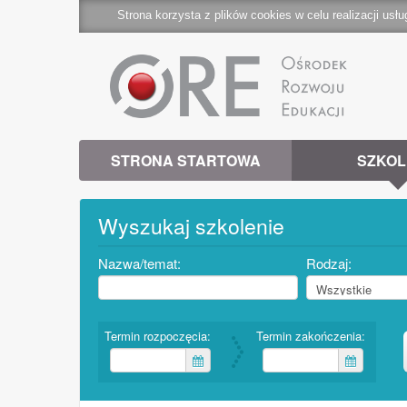
Strona korzysta z plików cookies w celu realizacji usłu
STRONA STARTOWA
SZKOL
Wyszukaj szkolenie
Nazwa/temat:
Rodzaj:
Termin rozpoczęcia:
Termin zakończenia: