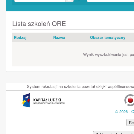
Lista szkoleń ORE
Rodzaj
Nazwa
Obszar tematyczny
Wynik wyszkukiwania jest pus
System rekrutacji na szkolenia powstał dzięki współfinans
© 2026 - 
Re