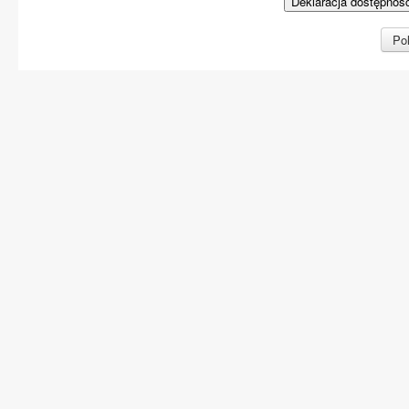
Deklaracja dostępnoś
Pol