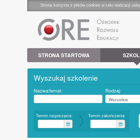
Strona korzysta z plików cookies w celu realizacji usłu
STRONA STARTOWA
SZKOL
Wyszukaj szkolenie
Nazwa/temat:
Rodzaj:
Termin rozpoczęcia:
Termin zakończenia: