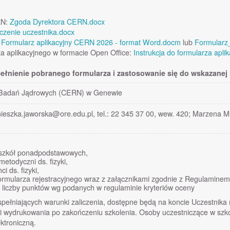
RN:
Zgoda Dyrektora CERN.docx
czenie uczestnika.docx
:
Formularz aplikacyjny CERN 2026 - format Word.docm
lub
Formularz_
rza aplikacyjnego w formacie Open Office:
Instrukcja do formularza apli
ełnienie pobranego formularza i zastosowanie się do wskazanej 
 Badań Jądrowych (CERN) w Genewie
ieszka.jaworska@ore.edu.pl, tel.: 22 345 37 00, wew. 420; Marzena 
e szkół ponadpodstawowych,
etodyczni ds. fizyki,
i ds. fizyki,
formularza rejestracyjnego wraz z załącznikami zgodnie z Regulamine
 liczby punktów wg podanych w regulaminie kryteriów oceny
pełniających warunki zaliczenia, dostępne będą na koncie Uczestnika 
i wydrukowania po zakończeniu szkolenia. Osoby uczestniczące w szkol
ktroniczną.