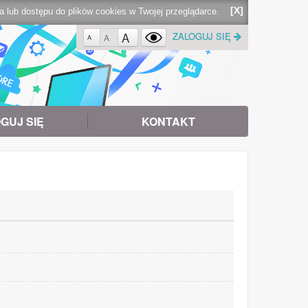
[X]
lub dostępu do plików cookies w Twojej przeglądarce.
A
ZALOGUJ SIĘ
A
A
GUJ SIĘ
KONTAKT