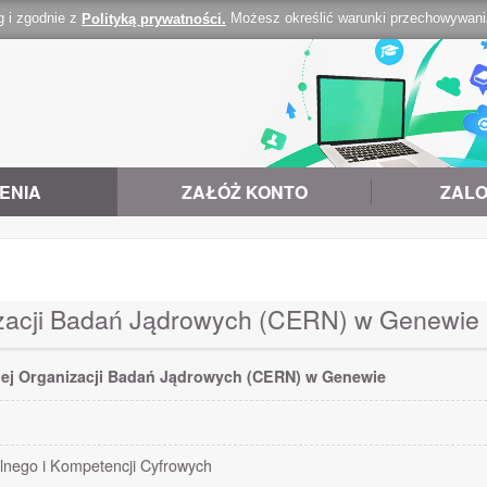
g i zgodnie z
Możesz określić warunki przechowywania 
Polityką prywatności.
ENIA
ZAŁÓŻ KONTO
ZALO
izacji Badań Jądrowych (CERN) w Genewie
iej Organizacji Badań Jądrowych (CERN) w Genewie
lnego i Kompetencji Cyfrowych