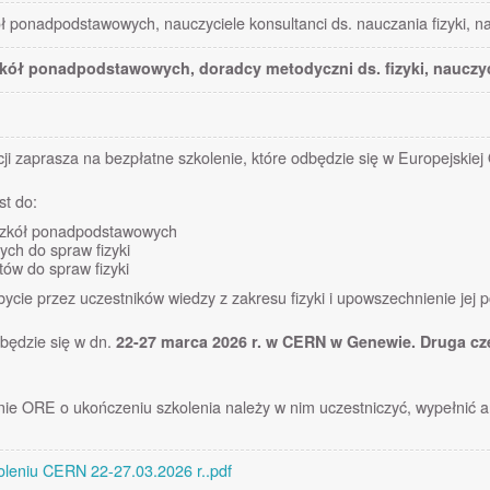
ół ponadpodstawowych, nauczyciele konsultanci ds. nauczania fizyki, na
szkół ponadpodstawowych, doradcy metodyczni ds. fizyki, nauczyci
i zaprasza na bezpłatne szkolenie, które odbędzie się w Europejski
st do:
e szkół ponadpodstawowych
ch do spraw fizyki
tów do spraw fizyki
bycie przez uczestników wiedzy z zakresu fizyki i upowszechnienie jej 
będzie się w dn.
22-27 marca 2026 r. w CERN w Genewie. Druga cz
ie ORE o ukończeniu szkolenia należy w nim uczestniczyć, wypełnić an
oleniu CERN 22-27.03.2026 r..pdf