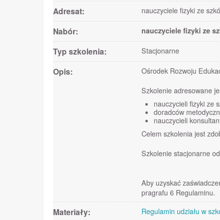
Adresat:
nauczyciele fizyki ze szk
Nabór:
nauczyciele fizyki ze 
Typ szkolenia:
Stacjonarne
Opis:
Ośrodek Rozwoju Edukacj
Szkolenie adresowane je
nauczycieli fizyki z
doradców metodyczny
nauczycieli konsultan
Celem szkolenia jest zdo
Szkolenie stacjonarne od
Aby uzyskać zaświadczen
pragrafu 6 Regulaminu.
Materiały:
Regulamin udziału w szk