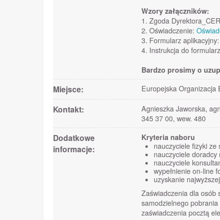
Wzory załączników:
1. Zgoda Dyrektora_CE
2. Oświadczenie:
Oświad
3. Formularz aplikacyjny
4. Instrukcja do formula
Bardzo prosimy o uzup
Miejsce:
Europejska Organizacja
Kontakt:
Agnieszka Jaworska, agn
345 37 00, wew. 480
Dodatkowe
Kryteria naboru
nauczyciele fizyki z
informacje:
nauczyciele doradcy m
nauczyciele konsultanc
wypełnienie on-line 
uzyskanie najwyższej
Zaświadczenia dla osób s
samodzielnego pobrania 
zaświadczenia pocztą ele