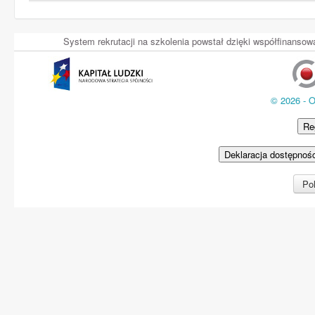
System rekrutacji na szkolenia powstał dzięki współfinans
© 2026 - 
Re
Deklaracja dostępnoś
Pol