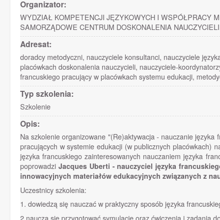
Organizator:
WYDZIAŁ KOMPETENCJI JĘZYKOWYCH I WSPÓŁPRACY 
SAMORZĄDOWE CENTRUM DOSKONALENIA NAUCZYCIELI, 
Adresat:
doradcy metodyczni, nauczyciele konsultanci, nauczyciele język
placówkach doskonalenia nauczycieli, nauczyciele-koordynator
francuskiego pracujący w placówkach systemu edukacji, metodyc
Typ szkolenia:
Szkolenie
Opis:
Na szkolenie organizowane "(Re)aktywacja - nauczanie języka f
pracujących w systemie edukacji (w publicznych placówkach) na
języka francuskiego zainteresowanych nauczaniem języka fran
poprowadzi
Jacques Uberti - nauczyciel języka francuskie
innowacyjnych materiałów edukacyjnych związanych z nau
Uczestnicy szkolenia:
1. dowiedzą się nauczać w praktyczny sposób języka francuski
2.nauczą się przygotować symulacje oraz ćwiczenia i zadania 