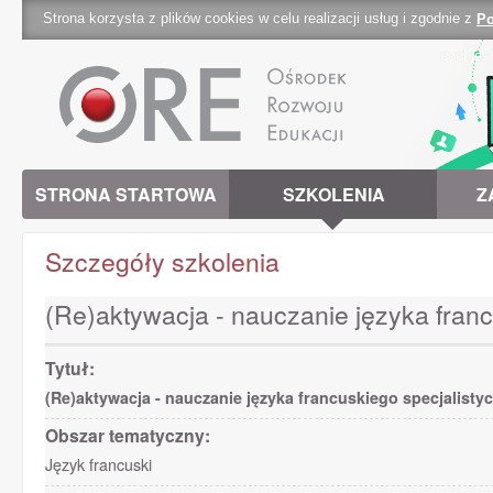
Strona korzysta z plików cookies w celu realizacji usług i zgodnie z
Po
cookies 
STRONA STARTOWA
SZKOLENIA
Z
Szczegóły szkolenia
(Re)aktywacja - nauczanie języka fran
Tytuł:
(Re)aktywacja - nauczanie języka francuskiego specjalisty
Obszar tematyczny:
Język francuski