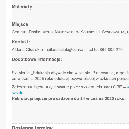
Materiały:
Miejsce:
Centrum Doskonalenia Nauczycieli w Koninie, ul. Sosnowa 14, 6
Kontakt:
Aldona Olesiak e-mail:aolesiak@cdnkonin.pl tel.665 602 270
Dodatkowe informacje:
Szkolenie
„
Edukacja obywatelska w szkole. Planowanie, organi
od września 2025 roku edukacji obywatelskiej w szkołach pon
Zgłoszenia będą przyjmowane przez system rekrutacji ORE –
w
szkolen
Rekrutacja będzie prowad
Dostępne terminy: