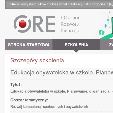
Strona korzysta z plików cookies w celu realizacji usług i zgodnie z
Po
cookies 
STRONA STARTOWA
SZKOLENIA
Z
Szczegóły szkolenia
Edukacja obywatelska w szkole. Planow
Tytuł:
Edukacja obywatelska w szkole. Planowanie, organizacja i
Obszar tematyczny:
Rozwój kompetencji społecznych i obywatelskich