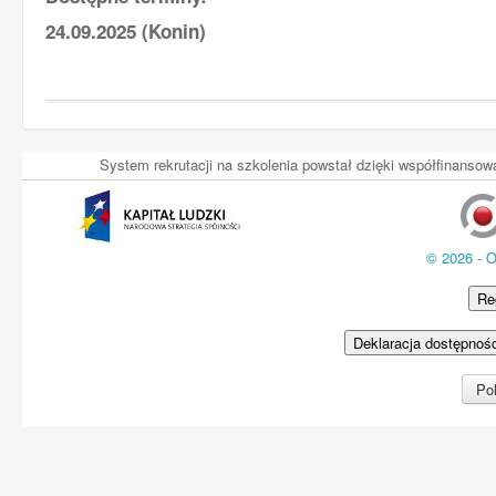
24.09.2025 (Konin)
System rekrutacji na szkolenia powstał dzięki współfinans
© 2026 - 
Re
Deklaracja dostępnoś
Pol