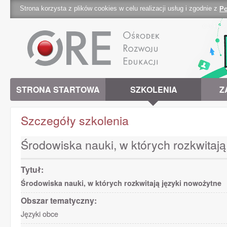
Strona korzysta z plików cookies w celu realizacji usług i zgodnie z
Po
cookies 
STRONA STARTOWA
SZKOLENIA
Z
Szczegóły szkolenia
Środowiska nauki, w których rozkwitają
Tytuł:
Środowiska nauki, w których rozkwitają języki nowożytne
Obszar tematyczny:
Języki obce