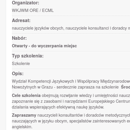
Organizator:
WKJWM ORE / ECML
Adresat:
nauczyciele języków obcych, nauczyciele konsultanci i doradcy
Nabór:
Otwarty - do wyczerpania miejsc
Typ szkolenia:
Szkolenie
Opis:
Wydział Kompetencji Językowych i Współpracy Międzynarodow
Nowożytnych w Grazu - serdecznie zaprasza na szkolenie
Środ
Cele szkolenia
obejmują rozwijanie wiedzy i umiejętności nauczy
zapoznanie się z zasobami i narzędziami Europejskiego Centr
działania wspierających efektywną naukę języków.
Zapraszamy
nauczycieli konsultantów i doradców metodycznych
nauczających w języku obcym, specjalistów zainteresowanych ed
angielskim.