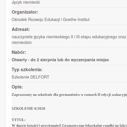
Język niemiecki
Organizator:
Ośrodek Rozwoju Edukacji i Goethe-Institut
Adresat:
nauczyciele języka niemieckiego II i III etapu edukacyjnego ora
niemieckim
Nabór:
Otwarty - do 2 sierpnia lub do wyczerpania miejsc
Typ szkolenia:
Szkolenie DELFORT
Opis:
Zapraszamy na szkolenie dla germanistów w ramach II edycji wakacyjn
SZKOLENIE 6/2026
TYTUŁ:
W duecie łatwiej i przyjemniej! Gramatyczno-leksykalne randki na lekc