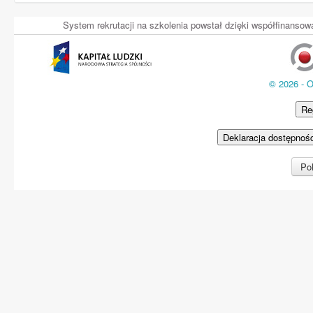
System rekrutacji na szkolenia powstał dzięki współfinans
© 2026 - 
Re
Deklaracja dostępnoś
Pol