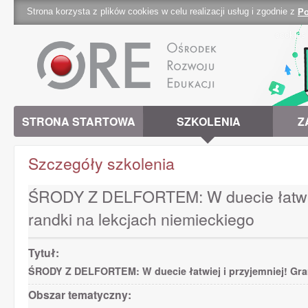
Strona korzysta z plików cookies w celu realizacji usług i zgodnie z
Po
cookies 
STRONA STARTOWA
SZKOLENIA
Z
Szczegóły szkolenia
ŚRODY Z DELFORTEM: W duecie łatwiej
randki na lekcjach niemieckiego
Tytuł:
ŚRODY Z DELFORTEM: W duecie łatwiej i przyjemniej! Gram
Obszar tematyczny: