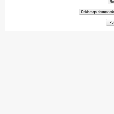
Re
Deklaracja dostępnoś
Pol