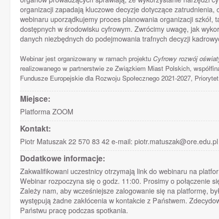
organizacji zapadają kluczowe decyzje dotyczące zatrudnienia, 
webinaru uporządkujemy proces planowania organizacji szkół, ta
dostępnych w środowisku cyfrowym. Zwrócimy uwagę, jak wykorz
danych niezbędnych do podejmowania trafnych decyzji kadrowy
Webinar jest organizowany w ramach projektu
Cyfrowy rozwój oświaty
realizowanego w partnerstwie ze Związkiem Miast Polskich, współ
Fundusze Europejskie dla Rozwoju Społecznego 2021-2027, Prioryte
Miejsce:
Platforma ZOOM
Kontakt:
Piotr Matuszak 22 570 83 42 e-mail: piotr.matuszak@ore.edu.pl
Dodatkowe informacje:
Zakwalifikowani uczestnicy otrzymają link do webinaru na plat
Webinar rozpoczyna się o godz. 11:00. Prosimy o połączenie się
Zależy nam, aby wcześniejsze zalogowanie się na platformę, był
występują żadne zakłócenia w kontakcie z Państwem. Zdecydowa
Państwu pracę podczas spotkania.