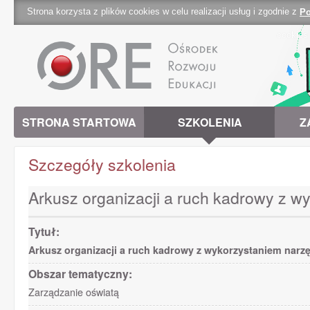
Strona korzysta z plików cookies w celu realizacji usług i zgodnie z
Po
cookies 
STRONA STARTOWA
SZKOLENIA
Z
Szczegóły szkolenia
Arkusz organizacji a ruch kadrowy z w
Tytuł:
Arkusz organizacji a ruch kadrowy z wykorzystaniem narz
Obszar tematyczny:
Zarządzanie oświatą