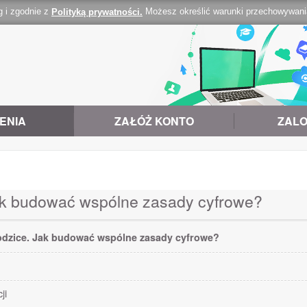
g i zgodnie z
Możesz określić warunki przechowywania 
Polityką prywatności.
ENIA
ZAŁÓŻ KONTO
ZALO
ak budować wspólne zasady cyfrowe?
odzice. Jak budować wspólne zasady cyfrowe?
ji