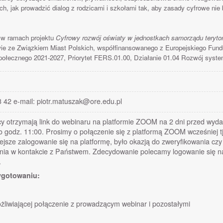
ch, jak prowadzić dialog z rodzicami i szkołami tak, aby zasady cyfrowe n
 w ramach projektu
Cyfrowy rozwój oświaty w jednostkach samorządu terytori
wie ze Związkiem Miast Polskich, współfinansowanego z Europejskiego Fu
połecznego 2021-2027, Priorytet FERS.01.00, Działanie 01.04 Rozwój syste
 42 e-mail: piotr.matuszak@ore.edu.pl
cy otrzymają link do webinaru na platformie ZOOM na 2 dni przed wyd
 godz. 11:00. Prosimy o połączenie się z platformą ZOOM wcześniej tj
jsze zalogowanie się na platformę, było okazją do zweryfikowania czy 
nia w kontakcie z Państwem. Zdecydowanie polecamy logowanie się na
.
ygotowaniu:
ożliwiającej połączenie z prowadzącym webinar i pozostałymi