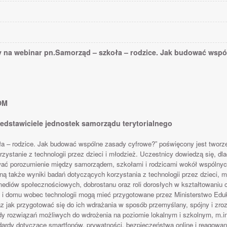
 na webinar pn.Samorząd – szkoła – rodzice. Jak budować wspó
OM
edstawiciele jednostek samorządu terytorialnego
a – rodzice. Jak budować wspólne zasady cyfrowe?” poświęcony jest tworze
rzystanie z technologii przez dzieci i młodzież. Uczestnicy dowiedzą się, d
wać porozumienie między samorządem, szkołami i rodzicami wokół wspólnych 
ą także wyniki badań dotyczących korzystania z technologii przez dzieci, m
ediów społecznościowych, dobrostanu oraz roli dorosłych w kształtowani
y i domu wobec technologii mogą mieć przygotowane przez Ministerstwo Edu
 jak przygotować się do ich wdrażania w sposób przemyślany, spójny i zro
 rozwiązań możliwych do wdrożenia na poziomie lokalnym i szkolnym, m.in. 
ardy dotyczące smartfonów, prywatności, bezpieczeństwa online i reagowa