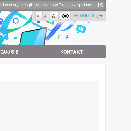
[X]
lub dostępu do plików cookies w Twojej przeglądarce.
A
ZALOGUJ SIĘ
A
A
GUJ SIĘ
KONTAKT