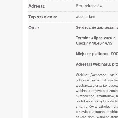
Adresat:
Brak adresatów
Typ szkolenia:
webinarium
Opis:
Serdecznie zapraszamy
Termin: 3 lipca 2026 r.
Godziny 10.45-14.15
Miejsce: platforma ZO
Adresaci webinaru: prz
Webinar „Samorząd – szkoł
odpowiedzialne i zdrowe ko
wystarczają oraz jak budo
webinaru przywołane zostan
ekranowego, smartfonów, m
politykę samorządu, szkoł
smartfonów w szkołach oraz
omówione zostaną przykłady
szkoła–dom, wspólne stand