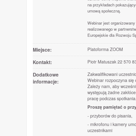
na przykładach pokazujący
umową społeczną.
Webinar jest organizowany
realizowanego w partnerst
Europejskie dla Rozwoju S
Miejsce:
Platoforma ZOOM
Kontakt:
Piotr Matuszak 22 570 83
Dodatkowe
Zakwalifikowani uczestni
Webinar rozpoczyna się o
informacje:
Zależy nam, aby wcześnie
występują żadne zakłóce
pracę podczas spotkania
Proszę pamiętać o prz
- przyborów do pisania,
- mikrofonu i kamery um
uczestnikami