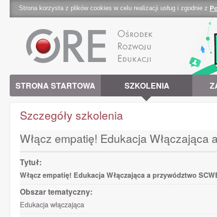
Strona korzysta z plików cookies w celu realizacji usług i zgodnie z
Po
cookies 
STRONA STARTOWA
SZKOLENIA
Z
Szczegóły szkolenia
Włącz empatię! Edukacja Włączając
Tytuł:
Włącz empatię! Edukacja Włączająca a przywództwo SC
Obszar tematyczny:
Edukacja włączająca