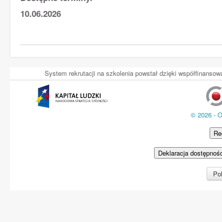
10.06.2026
System rekrutacji na szkolenia powstał dzięki współfinans
© 2026 - 
Re
Deklaracja dostępnoś
Pol