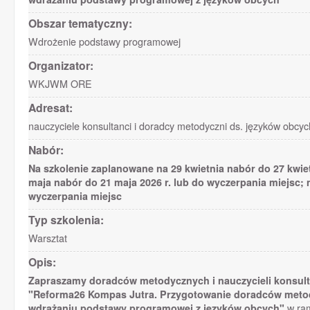
Obszar tematyczny:
Wdrożenie podstawy programowej
Organizator:
WKJWM ORE
Adresat:
nauczyciele konsultanci i doradcy metodyczni ds. języków obcyc
Nabór:
Na szkolenie zaplanowane na 29 kwietnia nabór do 27 kwiet
maja nabór do 21 maja 2026 r. lub do wyczerpania miejsc; 
wyczerpania miejsc
Typ szkolenia:
Warsztat
Opis:
Zapraszamy doradców metodycznych i nauczycieli konsulta
"Reforma26 Kompas Jutra. Przygotowanie doradców metody
wdrażaniu podstawy programowej z języków obcych"
w ra