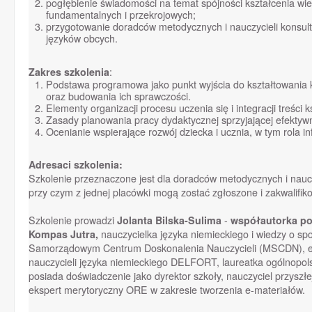
pogłębienie świadomości na temat spójności kształcenia wi
fundamentalnych i przekrojowych;
przygotowanie doradców metodycznych i nauczycieli konsulta
języków obcych.
Zakres szkolenia
:
Podstawa programowa jako punkt wyjścia do kształtowania k
oraz budowania ich sprawczości.
Elementy organizacji procesu uczenia się i integracji treści k
Zasady planowania pracy dydaktycznej sprzyjającej efektyw
Ocenianie wspierające rozwój dziecka i ucznia, w tym rola i
Adresaci szkolenia:
Szkolenie przeznaczone jest dla doradców metodycznych i naucz
przy czym z jednej placówki mogą zostać zgłoszone i zakwalifi
Szkolenie prowadzi
Jolanta Bilska-Sulima
-
współautorka p
Kompas Jutra,
nauczycielka języka niemieckiego i wiedzy o s
Samorządowym Centrum Doskonalenia Nauczycieli (MSCDN), eks
nauczycieli języka niemieckiego DELFORT, laureatka ogólnopo
posiada doświadczenie jako dyrektor szkoły, nauczyciel przysz
ekspert merytoryczny ORE w zakresie tworzenia e-materiałów.