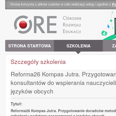
Strona korzysta z plików cookies w celu realizacji usług i zgodnie z
Po
cookies 
STRONA STARTOWA
SZKOLENIA
Z
Szczegóły szkolenia
Reforma26 Kompas Jutra. Przygotowani
konsultantów do wspierania nauczycie
języków obcych
Tytuł:
Reforma26 Kompas Jutra. Przygotowanie doradców metodyc
wdrażaniu podstawy programowej z języków obcych