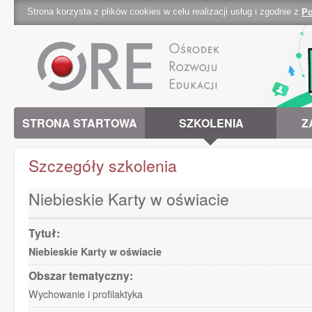
Strona korzysta z plików cookies w celu realizacji usług i zgodnie z
Po
cookies 
STRONA STARTOWA
SZKOLENIA
Z
Szczegóły szkolenia
Niebieskie Karty w oświacie
Tytuł:
Niebieskie Karty w oświacie
Obszar tematyczny:
Wychowanie i profilaktyka