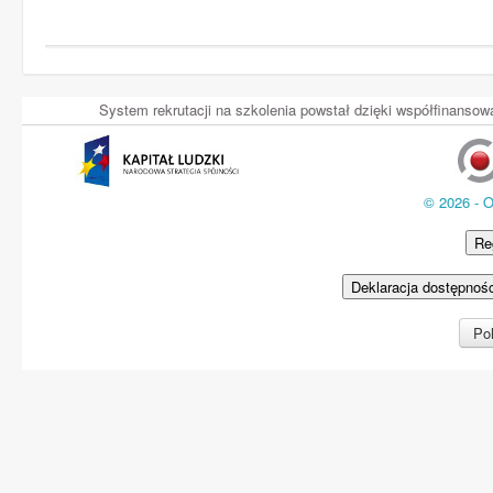
System rekrutacji na szkolenia powstał dzięki współfinans
© 2026 - 
Re
Deklaracja dostępnoś
Pol