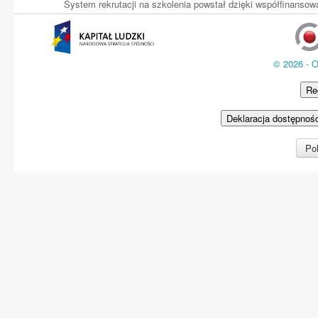
System rekrutacji na szkolenia powstał dzięki współfinans
© 2026 - 
Re
Deklaracja dostępnoś
Pol