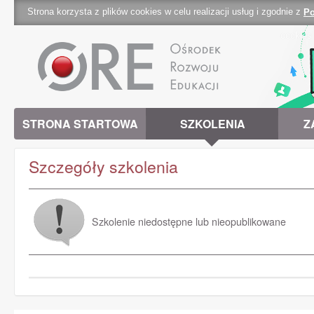
Strona korzysta z plików cookies w celu realizacji usług i zgodnie z
Po
cookies 
STRONA STARTOWA
SZKOLENIA
Z
Szczegóły szkolenia
Szkolenie niedostępne lub nieopublikowane