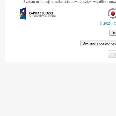
System rekrutacji na szkolenia powstał dzięki współfinans
© 2026 - 
Re
Deklaracja dostępnoś
Pol