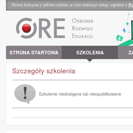
Strona korzysta z plików cookies w celu realizacji usług i zgodnie z
Po
cookies 
STRONA STARTOWA
SZKOLENIA
Z
Szczegóły szkolenia
Szkolenie niedostępne lub nieopublikowane