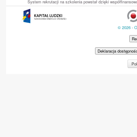
System rekrutacji na szkolenia powstał dzięki współfinans
© 2026 - 
Re
Deklaracja dostępnoś
Pol