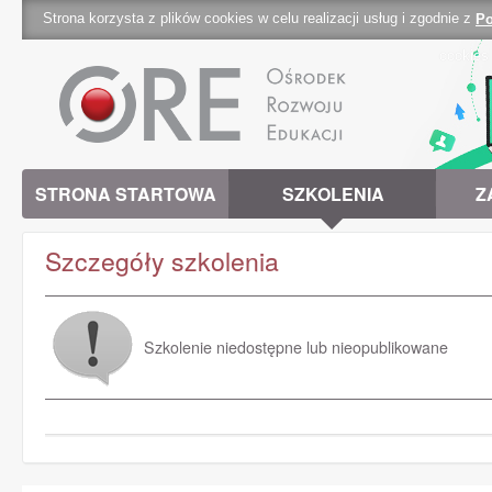
Strona korzysta z plików cookies w celu realizacji usług i zgodnie z
Po
cookies 
STRONA STARTOWA
SZKOLENIA
Z
Szczegóły szkolenia
Szkolenie niedostępne lub nieopublikowane