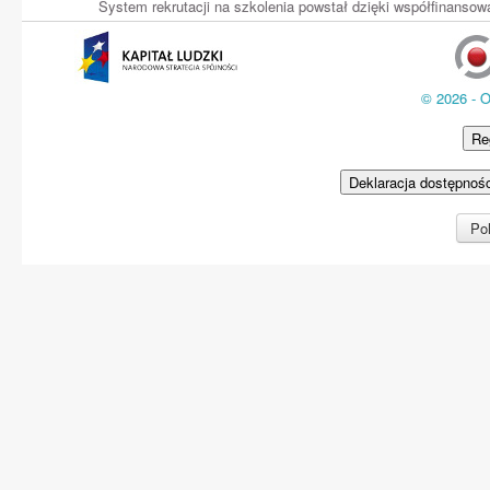
System rekrutacji na szkolenia powstał dzięki współfinans
© 2026 - 
Re
Deklaracja dostępnoś
Pol