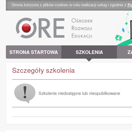
Strona korzysta z plików cookies w celu realizacji usług i zgodnie z
Po
cookies 
STRONA STARTOWA
SZKOLENIA
Z
Szczegóły szkolenia
Szkolenie niedostępne lub nieopublikowane