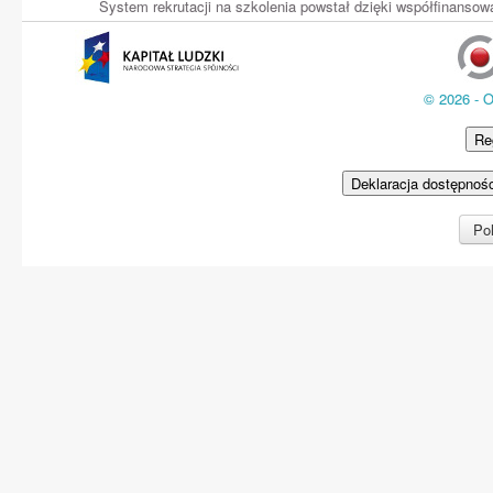
System rekrutacji na szkolenia powstał dzięki współfinans
© 2026 - 
Re
Deklaracja dostępnoś
Pol