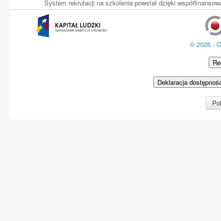
System rekrutacji na szkolenia powstał dzięki współfinans
© 2026 - 
Re
Deklaracja dostępnoś
Pol