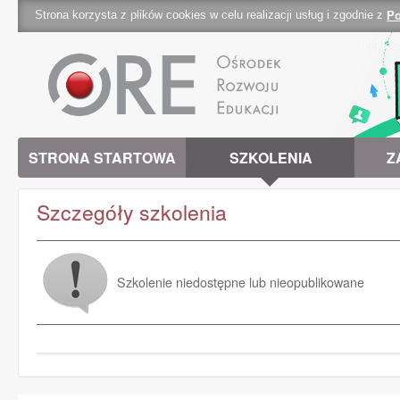
Strona korzysta z plików cookies w celu realizacji usług i zgodnie z
Po
cookies 
STRONA STARTOWA
SZKOLENIA
Z
Szczegóły szkolenia
Szkolenie niedostępne lub nieopublikowane