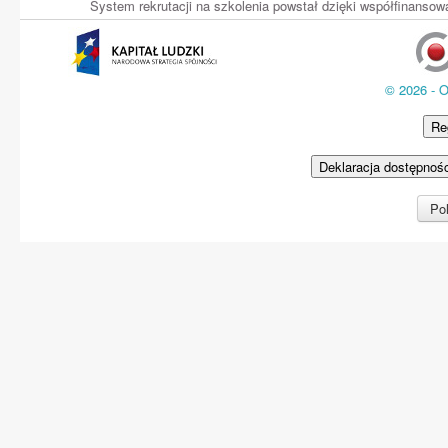
System rekrutacji na szkolenia powstał dzięki współfinans
© 2026 - 
Re
Deklaracja dostępnoś
Pol