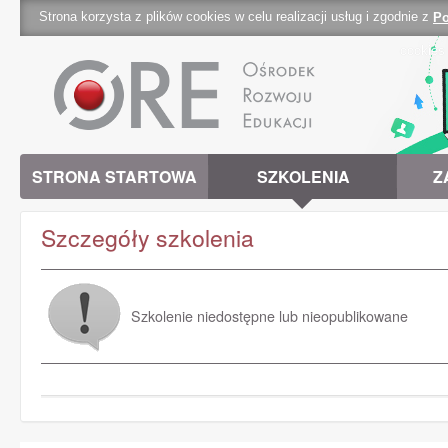
Strona korzysta z plików cookies w celu realizacji usług i zgodnie z
Po
cookies 
STRONA STARTOWA
SZKOLENIA
Z
Szczegóły szkolenia
Szkolenie niedostępne lub nieopublikowane