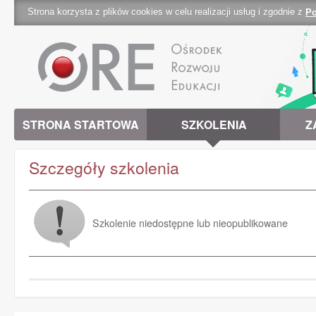
Strona korzysta z plików cookies w celu realizacji usług i zgodnie z
Po
cookies 
STRONA STARTOWA
SZKOLENIA
Z
Szczegóły szkolenia
Szkolenie niedostępne lub nieopublikowane