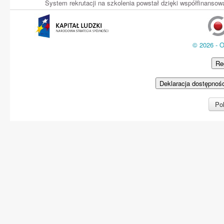
System rekrutacji na szkolenia powstał dzięki współfinans
© 2026 - 
Re
Deklaracja dostępnoś
Pol