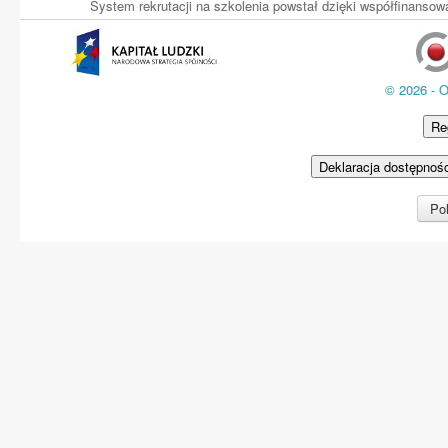
System rekrutacji na szkolenia powstał dzięki współfinans
© 2026 - 
Re
Deklaracja dostępnoś
Pol