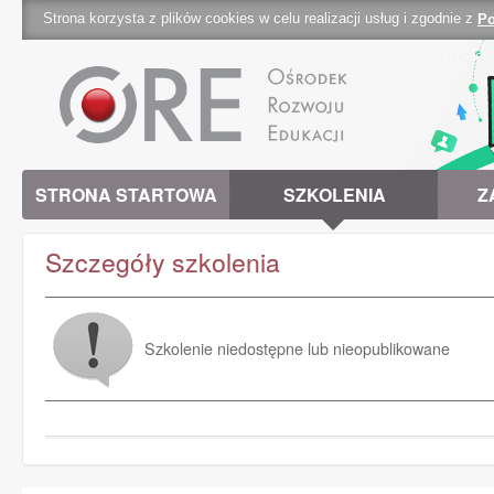
Strona korzysta z plików cookies w celu realizacji usług i zgodnie z
Po
cookies 
STRONA STARTOWA
SZKOLENIA
Z
Szczegóły szkolenia
Szkolenie niedostępne lub nieopublikowane