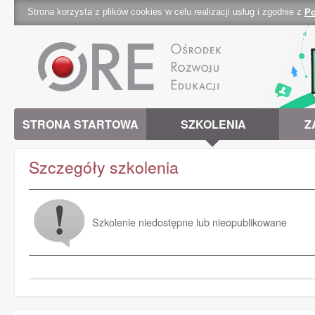
Strona korzysta z plików cookies w celu realizacji usług i zgodnie z
Po
cookies 
STRONA STARTOWA
SZKOLENIA
Z
Szczegóły szkolenia
Szkolenie niedostępne lub nieopublikowane