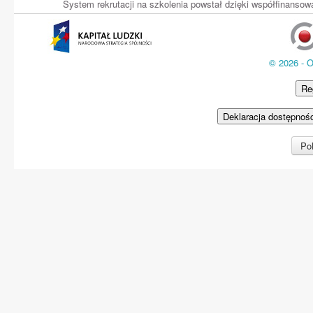
System rekrutacji na szkolenia powstał dzięki współfinans
© 2026 - 
Re
Deklaracja dostępnoś
Pol