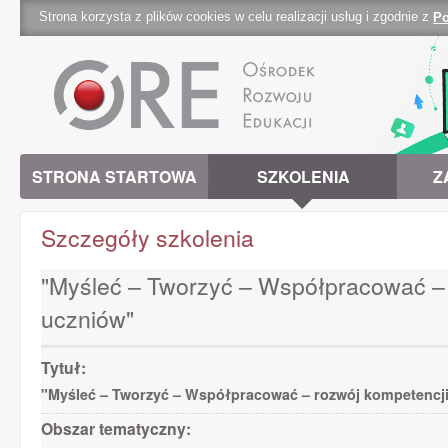
Strona korzysta z plików cookies w celu realizacji usług i zgodnie z
Po
cookies 
STRONA STARTOWA
SZKOLENIA
Z
Szczegóły szkolenia
"Myśleć – Tworzyć – Współpracować – 
uczniów"
Tytuł:
"Myśleć – Tworzyć – Współpracować – rozwój kompetencji
Obszar tematyczny: