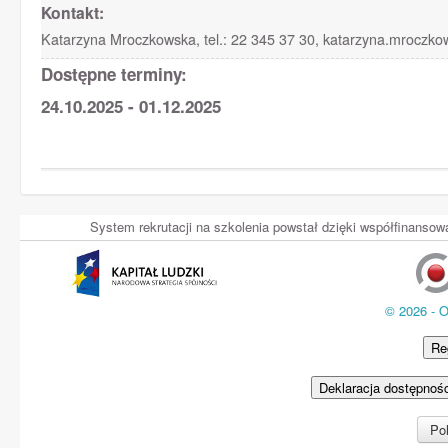
Kontakt:
Katarzyna Mroczkowska, tel.: 22 345 37 30, katarzyna.mroczk
Dostępne terminy:
24.10.2025 - 01.12.2025
System rekrutacji na szkolenia powstał dzięki współfinans
© 2026 - 
Re
Deklaracja dostępnoś
Pol