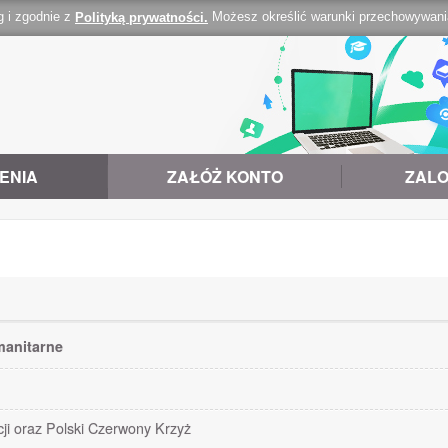
g i zgodnie z
Możesz określić warunki przechowywania 
Polityką prywatności.
ENIA
ZAŁÓŻ KONTO
ZALO
anitarne
i oraz Polski Czerwony Krzyż