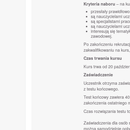
Kryteria naboru
– na ku
przesłały prawidłowo
są nauczycielami uc
są specjalistami pr
są nauczycielami ucz
interesują się temat
zawodowej.
Po zakończeniu rekrutacji
zakwalifikowaniu na kurs
Czas trwania kursu
Kurs trwa od 20 paździer
Zaświadczenie
Uczestnik otrzyma zaświa
z testu końcowego.
Test końcowy zawiera 40
zakończenia ostatniego 
Czas rozwiązania testu t
Zaświadczenia dla osób s
można samodzielnie pobr