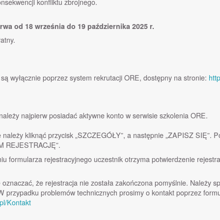
nsekwencji konfliktu zbrojnego.
trwa od 18 września do 19 października 2025 r.
łatny.
są wyłącznie poprzez system rekrutacji ORE, dostępny na stronie:
htt
 należy najpierw posiadać aktywne konto w serwisie szkolenia ORE.
ie należy kliknąć przycisk „SZCZEGÓŁY”, a następnie „ZAPISZ SIĘ”. P
AM REJESTRACJĘ”.
niu formularza rejestracyjnego uczestnik otrzyma potwierdzenie rejestr
oznaczać, że rejestracja nie została zakończona pomyślnie. Należy spr
 W przypadku problemów technicznych prosimy o kontakt poprzez formu
.pl/Kontakt