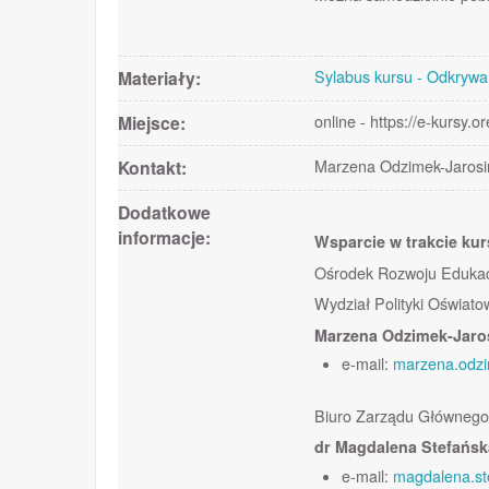
Materiały:
Sylabus kursu - Odkryw
Miejsce:
online - https://e-kursy.or
Kontakt:
Marzena Odzimek-Jarosiń
Dodatkowe
informacje:
Wsparcie w trakcie ku
Ośrodek Rozwoju Edukac
Wydział Polityki Oświato
Marzena Odzimek-Jaro
e-mail:
marzena.odzi
Biuro Zarządu Główneg
dr Magdalena Stefańs
e-mail:
magdalena.st