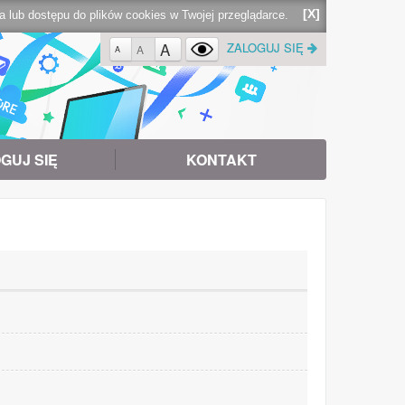
[X]
lub dostępu do plików cookies w Twojej przeglądarce.
A
ZALOGUJ SIĘ
A
A
GUJ SIĘ
KONTAKT