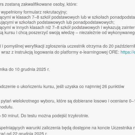
rs zostaną zakwalifikowane osoby, które:
 wypełniony formularz rekrutacyjny;
zącymi w klasach 7–8 szkół podstawowych lub w szkołach ponadpodst
acującymi w szkołach podstawowych lub ponadpodstawowych;
ącymi w innych klasach niż 7–8 szkół podstawowych i wykazują zainte
yką kursu i chcą poszerzyć swoją wiedzę – niezależnie od wykonywanego
 i pomyślnej weryfikacji zgłoszenia uczestnik otrzyma do 20 październi
, wraz z instrukcją logowania do platformy e-learningowej ORE:
https:/
nika do 10 grudnia 2025 r.
dczenie o ukończeniu kursu, jeśli uzyska co najmniej 26 punktów
 pytań wielokrotnego wyboru, które są dobierane losowo i oceniane 0
modułu.
o 50 minut. Do testu można podejść trzykrotnie.
pełniających warunki zaliczenia będą dostępne na koncie Uczestnika 
ać od 22 grudnia 2025 r.