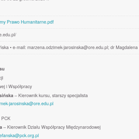
amy Prawo Humanitarne.pdf
e.edu.pl/
ska • e-mail: marzena.odzimek-jarosinska@ore.edu.pl; dr Magdalena 
rsu
ji
wej i Współpracy
sińska
– Kierownik kursu, starszy specjalista
mek-jarosinska@ore.edu.pl
o PCK
ka
– Kierownik Działu Współpracy Międzynarodowej
efanska@pck.org.pl