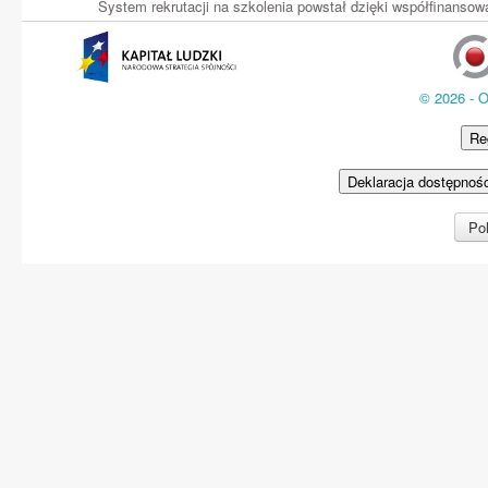
System rekrutacji na szkolenia powstał dzięki współfinans
© 2026 - 
Re
Deklaracja dostępnoś
Pol