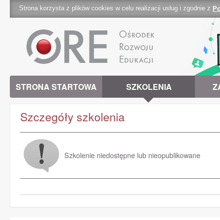
Strona korzysta z plików cookies w celu realizacji usług i zgodnie z
Po
cookies 
STRONA STARTOWA
SZKOLENIA
Z
Szczegóły szkolenia
Szkolenie niedostępne lub nieopublikowane