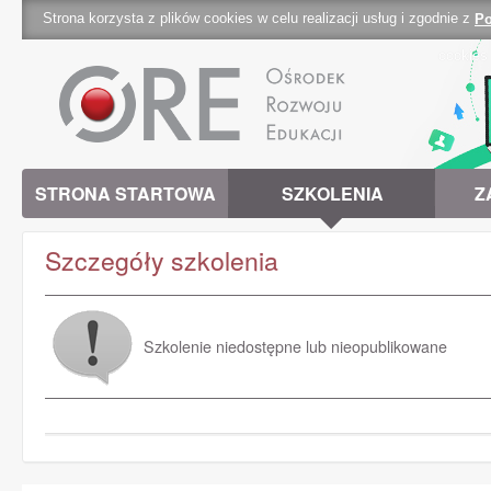
Strona korzysta z plików cookies w celu realizacji usług i zgodnie z
Po
cookies 
STRONA STARTOWA
SZKOLENIA
Z
Szczegóły szkolenia
Szkolenie niedostępne lub nieopublikowane