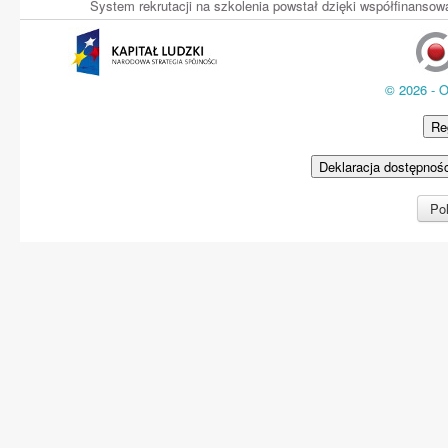
System rekrutacji na szkolenia powstał dzięki współfinans
© 2026 - 
Re
Deklaracja dostępnoś
Pol