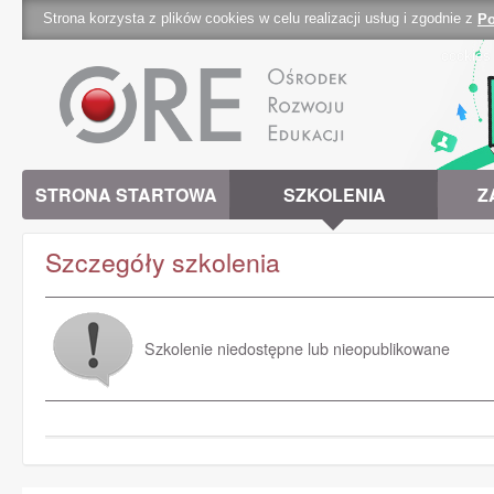
Strona korzysta z plików cookies w celu realizacji usług i zgodnie z
Po
cookies 
STRONA STARTOWA
SZKOLENIA
Z
Szczegóły szkolenia
Szkolenie niedostępne lub nieopublikowane