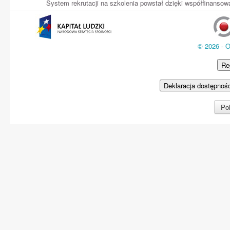
System rekrutacji na szkolenia powstał dzięki współfinans
© 2026 - 
Re
Deklaracja dostępnoś
Pol