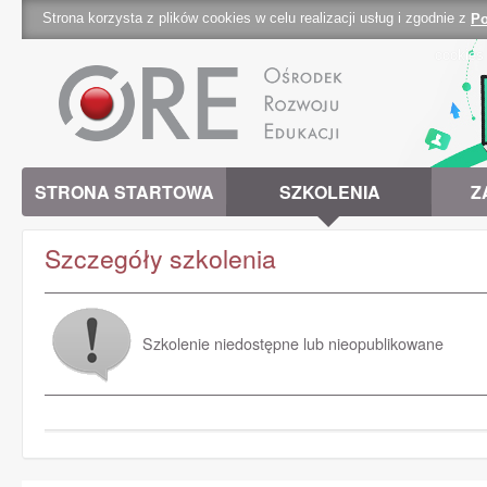
Strona korzysta z plików cookies w celu realizacji usług i zgodnie z
Po
cookies 
STRONA STARTOWA
SZKOLENIA
Z
Szczegóły szkolenia
Szkolenie niedostępne lub nieopublikowane