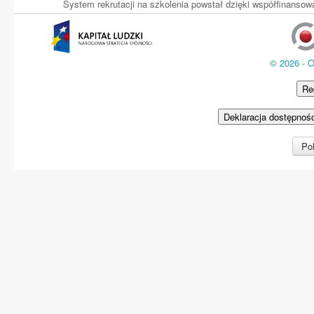
System rekrutacji na szkolenia powstał dzięki współfinans
© 2026 - 
Re
Deklaracja dostępnoś
Pol