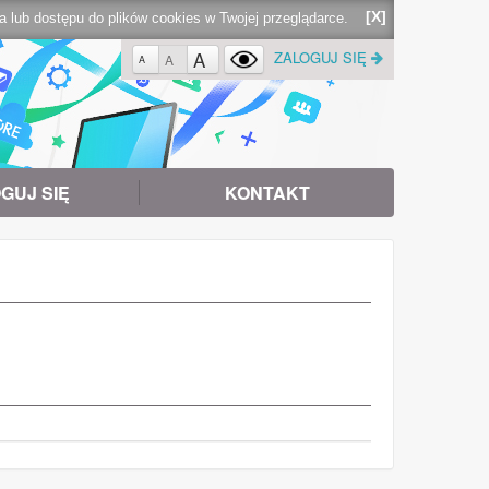
[X]
lub dostępu do plików cookies w Twojej przeglądarce.
A
ZALOGUJ SIĘ
A
A
GUJ SIĘ
KONTAKT