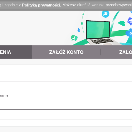
g i zgodnie z
Możesz określić warunki przechowywania 
Polityką prywatności.
ENIA
ZAŁÓŻ KONTO
ZALO
wane