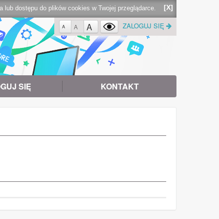
[X]
lub dostępu do plików cookies w Twojej przeglądarce.
A
ZALOGUJ SIĘ
A
A
GUJ SIĘ
KONTAKT