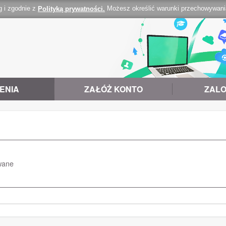
g i zgodnie z
Możesz określić warunki przechowywania 
Polityką prywatności.
ENIA
ZAŁÓŻ KONTO
ZALO
wane