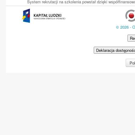
System rekrutacji na szkolenia powstał dzięki współfinans
© 2026 - 
Re
Deklaracja dostępnoś
Pol