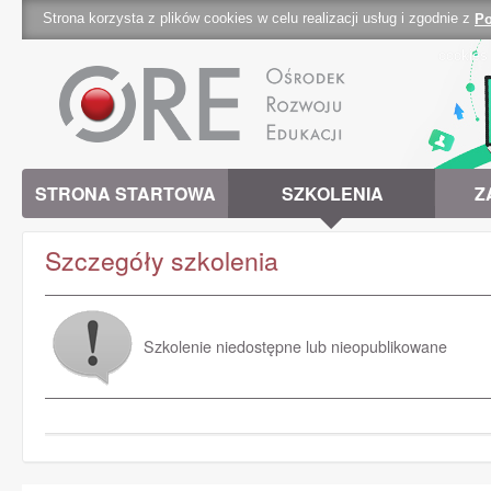
Strona korzysta z plików cookies w celu realizacji usług i zgodnie z
Po
cookies 
STRONA STARTOWA
SZKOLENIA
Z
Szczegóły szkolenia
Szkolenie niedostępne lub nieopublikowane