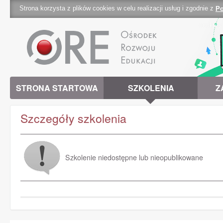
Strona korzysta z plików cookies w celu realizacji usług i zgodnie z
Po
cookies 
STRONA STARTOWA
SZKOLENIA
Z
Szczegóły szkolenia
Szkolenie niedostępne lub nieopublikowane