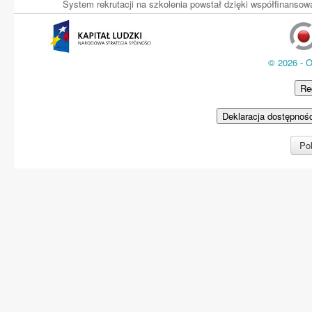
System rekrutacji na szkolenia powstał dzięki współfinans
© 2026 - 
Re
Deklaracja dostępnoś
Pol